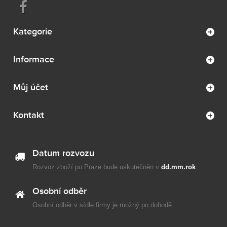
Kategorie
Informace
Můj účet
Kontakt
Datum rozvozu
Rozvoz zboží po Praze bude uskutečněn v
dd.mm.rok
Osobní odběr
Osobní odběr v sídle firmy je možný po dohodě